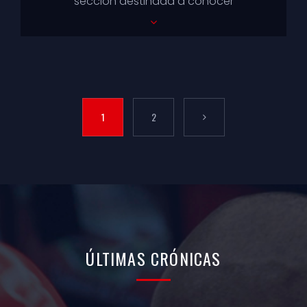
sección destinada a conocer
sensaciones sobre lo que viven, arriba y
abajo del ri...
1
2
ÚLTIMAS
CRÓNICAS